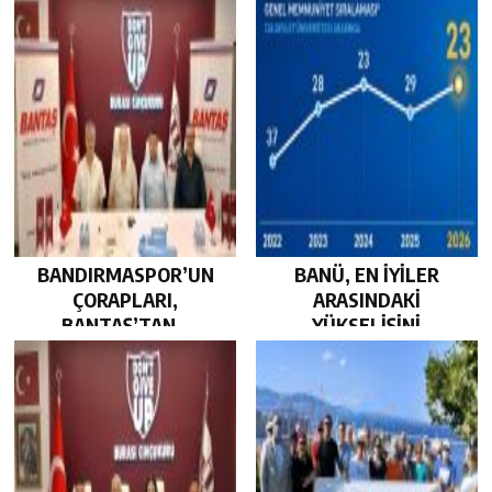
GÜÇLENDİRDİ…
BEKLİYOR…
BANDIRMASPOR’UN
BANÜ, EN İYİLER
ÇORAPLARI,
ARASINDAKİ
BANTAŞ’TAN…
YÜKSELİŞİNİ
SÜRDÜRDÜ…