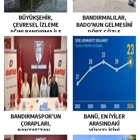
BÜYÜKŞEHİR,
BANDIRMALILAR,
ÇEVRESEL İZLEME
BADO’NUN GELMESİNİ
AĞINI BANDIRMA İLE
DÖRT GÖZLE
GÜÇLENDİRDİ…
BEKLİYOR…
BANDIRMASPOR’UN
BANÜ, EN İYİLER
ÇORAPLARI,
ARASINDAKİ
BANTAŞ’TAN…
YÜKSELİŞİNİ
SÜRDÜRDÜ…