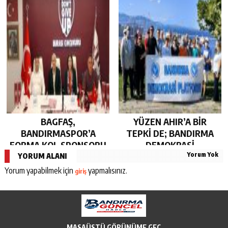
BAGFAŞ,
YÜZEN AHIR’A BİR
BANDIRMASPOR’A
TEPKİ DE; BANDIRMA
FORMA KOL SPONSORU
DEMOKRASİ
Yorum Yok
OLARAK KUCAK AÇTI…
PLATFORMU’NDAN…
YORUM ALANI
Yorum yapabilmek için
yapmalısınız.
giriş
MASAÜSTÜ GÖRÜNÜME GEÇ