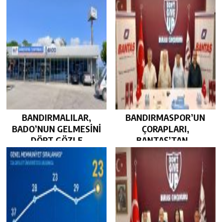
BANDIRMALILAR,
BANDIRMASPOR’UN
BADO’NUN GELMESİNİ
ÇORAPLARI,
DÖRT GÖZLE
BANTAŞ’TAN…
BEKLİYOR…