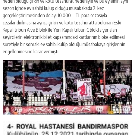
neden olduğu çirkin ve kötü tezahürat nedeniyle ve bu eylemin aynı
sezon içinde ev sahibi kulüp olduğu müsabakada 2. kez
gerçekleştirilmesinden dolayı 10.000 ,- TL para cezasıyla
cezalandırılmasına ayrıca çirkin ve kötü tezahüratta bulunan Eski
Kapalı tribün A ve B blok ile Yeni Kapalı tribün C blokta yer alan
seyircilerin elektronik bilet kapsamındaki kartlarının bloke edilmesi
suretiyle bir sonraki ev sahibi kulüp olduğu müsabakaya girişlerinin
engellenmesine karar vermişti.