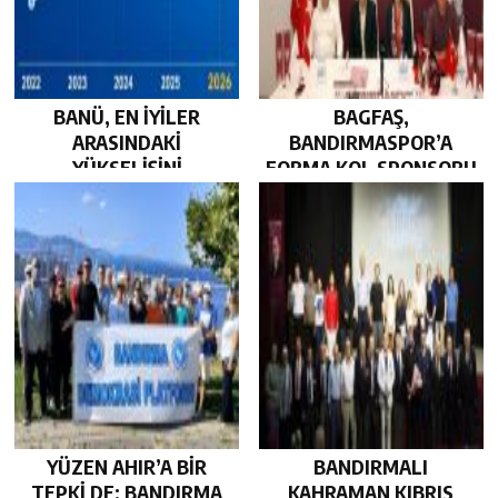
BANÜ, EN İYİLER
BAGFAŞ,
ARASINDAKİ
BANDIRMASPOR’A
YÜKSELİŞİNİ
FORMA KOL SPONSORU
SÜRDÜRDÜ…
OLARAK KUCAK AÇTI…
YÜZEN AHIR’A BİR
BANDIRMALI
TEPKİ DE; BANDIRMA
KAHRAMAN KIBRIS