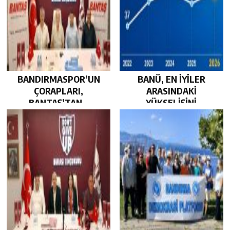
BANDIRMASPOR’UN
BANÜ, EN İYİLER
ÇORAPLARI,
ARASINDAKİ
BANTAŞ’TAN…
YÜKSELİŞİNİ
SÜRDÜRDÜ…