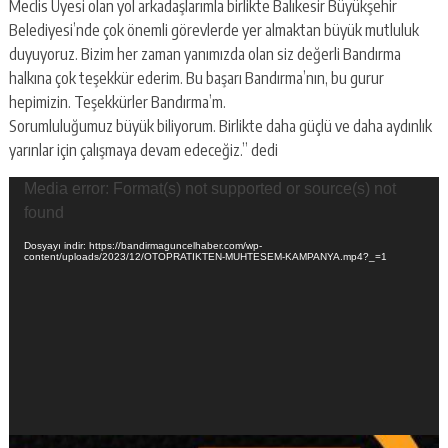
Meclis Üyesi olan yol arkadaşlarımla birlikte Balıkesir Büyükşehir
Belediyesi’nde çok önemli görevlerde yer almaktan büyük mutluluk
duyuyoruz. Bizim her zaman yanımızda olan siz değerli Bandırma
halkına çok teşekkür ederim. Bu başarı Bandırma’nın, bu gurur
hepimizin. Teşekkürler Bandırma’m.
Sorumluluğumuz büyük biliyorum. Birlikte daha güçlü ve daha aydınlık
yarınlar için çalışmaya devam edeceğiz.” dedi
Video
Media error: Format(s) not supported or source(s) not
oynatıcı
found
Dosyayı indir: https://bandirmaguncelhaber.com/wp-
content/uploads/2023/12/OTOPRATIKTEN-MUHTESEM-KAMPANYA.mp4?_=1