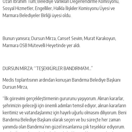
Ozan İbrahim Tüm; Belediye Varlıkları Değerlendirme Komisyonu,
Sosyal Hizmetler, Engelliler, Halkla İlişkiler Komisyonu Üyesi ve
Marmara Belediyeler Birliği üyesi oldu.
Bunun yanısıra; Dursun Mirza, Canset Sevim, Murat Karakoyun,
Marmara OSB Mütevelli Heyetinde yer aldı.
DURSUN MİRZA: “TEŞEKKÜRLER BANDIRMA’M…”
Meclis toplantısının ardından konuşan Bandırma Belediye Başkanı
Dursun Mirza,
“İlk görevimi gerçekleştirmenin gururunu yaşıyorum. Alınan kararlar,
şehrimizin geleceği için önemli adımları temsil ediyor, alınan kararların
kentimiz ve vatandaşlarımız için hayırlı uğurlu olmasını diliyorum. Beni
Bandırma Belediye Başkanı olarak seçen ve bu süreçte her zaman
yanımda olan Bandırma’nın güzel insanlarına çok teşekkür ediyorum.