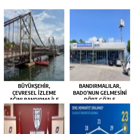
BÜYÜKŞEHİR,
BANDIRMALILAR,
ÇEVRESEL İZLEME
BADO’NUN GELMESİNİ
AĞINI BANDIRMA İLE
DÖRT GÖZLE
GÜÇLENDİRDİ…
BEKLİYOR…