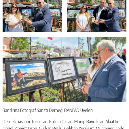
Bandırma Fotograf Sanatı Derneği BANFAD Üyeleri;
Dernek başkanı Tülin Tan, Erdem Özcan, Münip Bayraktar, Alaattin
Öngel, Ahmet Lisan, Gürkan Boylu, Gökhan Yeşilyurt, Muammer Dede,