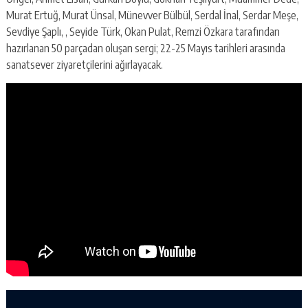
Murat Ertuğ, Murat Ünsal, Münevver Bülbül, Serdal İnal, Serdar Meşe,
Sevdiye Şaplı, , Seyide Türk, Okan Pulat, Remzi Özkara tarafından
hazırlanan 50 parçadan oluşan sergi; 22-25 Mayıs tarihleri arasında
sanatsever ziyaretçilerini ağırlayacak.