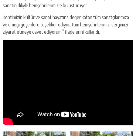
sanatın diliyle hemşehrilerimizle buluşturuyor.
Kentimizin kültür ve sanat hayatına değer katan tüm sanatçılarımıza
ve emeği geçenlere teşekkür ediyor, tüm hemşehrilerimizi sergimizi
ziyaret etmeye davet ediyorum.” ifadelerini kullandı.