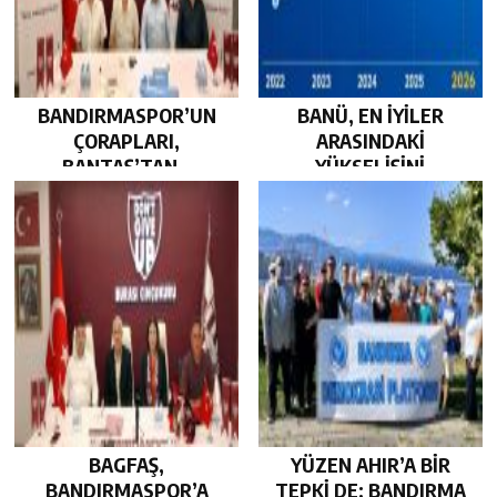
BANDIRMASPOR’UN
BANÜ, EN İYİLER
ÇORAPLARI,
ARASINDAKİ
BANTAŞ’TAN…
YÜKSELİŞİNİ
SÜRDÜRDÜ…
BAGFAŞ,
YÜZEN AHIR’A BİR
BANDIRMASPOR’A
TEPKİ DE; BANDIRMA