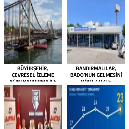
BÜYÜKŞEHİR,
BANDIRMALILAR,
ÇEVRESEL İZLEME
BADO’NUN GELMESİNİ
AĞINI BANDIRMA İLE
DÖRT GÖZLE
GÜÇLENDİRDİ…
BEKLİYOR…