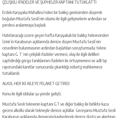
ÇELİŞKİLİ İFADELER VE ŞÜPHELER KAPTANI TUTUKLATTI
Erdek Karşıyaka Mahallesi’nden bir balıkçı gemisinden düşerek
boğulan Mustafa Sesli’nin ölümü ile ilgili gelişmelerin ardından sır
perdesi aralanmaya başladı.
Hatırlanacağı üzere geçen hafta Karşıyakalı bir balıkçı teknesinden
İzmir’in Karaburun açıklarında denize düşen Mustafa Sesli’nin
cesedinin bulunmasının ardından başlatılan soruşturmada; tekne
kaptanı G. T ‘nin çelişkili ifadeler vermesi, olay ile ilgili delilleri
saptıdırdığı görgü tanıklarının ifadeleri ile örtüşmemesi ve adli tıp
raporundaki kanıtlar sonucunda çıkarıldığı nöbetçi mahkemece
tutuklandı.
ALKOL HER İKİ AİLEYE FELAKET GETİRDİ
Konu ile ilgili iddialar şu yönde gelişti;
Mustafa Sesli teknenin kaptanı G.T ve diğer balıkçı ile birlikte kaza
gecesi alkollü olarak tekneyle denize açıldılar. Geceyarısı Mustafa Sesli
Karaburun açıklarında dengesini kaybederek denize düştü ve akıntının