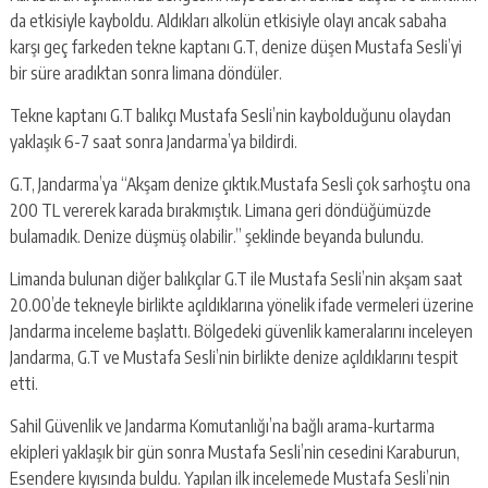
da etkisiyle kayboldu. Aldıkları alkolün etkisiyle olayı ancak sabaha
karşı geç farkeden tekne kaptanı G.T, denize düşen Mustafa Sesli’yi
bir süre aradıktan sonra limana döndüler.
Tekne kaptanı G.T balıkçı Mustafa Sesli’nin kaybolduğunu olaydan
yaklaşık 6-7 saat sonra Jandarma’ya bildirdi.
G.T, Jandarma’ya “Akşam denize çıktık.Mustafa Sesli çok sarhoştu ona
200 TL vererek karada bırakmıştık. Limana geri döndüğümüzde
bulamadık. Denize düşmüş olabilir.” şeklinde beyanda bulundu.
Limanda bulunan diğer balıkçılar G.T ile Mustafa Sesli’nin akşam saat
20.00’de tekneyle birlikte açıldıklarına yönelik ifade vermeleri üzerine
Jandarma inceleme başlattı. Bölgedeki güvenlik kameralarını inceleyen
Jandarma, G.T ve Mustafa Sesli’nin birlikte denize açıldıklarını tespit
etti.
Sahil Güvenlik ve Jandarma Komutanlığı’na bağlı arama-kurtarma
ekipleri yaklaşık bir gün sonra Mustafa Sesli’nin cesedini Karaburun,
Esendere kıyısında buldu. Yapılan ilk incelemede Mustafa Sesli’nin