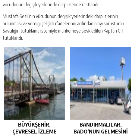
vücudunun değişik yerlerinde darp izlerine rastlandı.
Mustafa Sesli’nin vücudunun değişik yerlerindeki darp izlerinin
bulunması ve verdiği çelişkili ifadelerinin ardından olayı soruşturan
Savcılığın tutuklama istemiyle mahkemeye sevk edilen Kaptan G.T
tutuklandı.
BÜYÜKŞEHİR,
BANDIRMALILAR,
ÇEVRESEL İZLEME
BADO’NUN GELMESİNİ