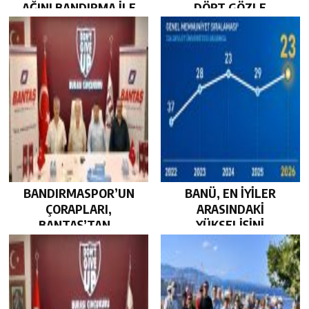
AĞINI BANDIRMA İLE
DÖRT GÖZLE
GÜÇLENDİRDİ…
BEKLİYOR…
BANDIRMASPOR’UN
BANÜ, EN İYİLER
ÇORAPLARI,
ARASINDAKİ
BANTAŞ’TAN…
YÜKSELİŞİNİ
SÜRDÜRDÜ…