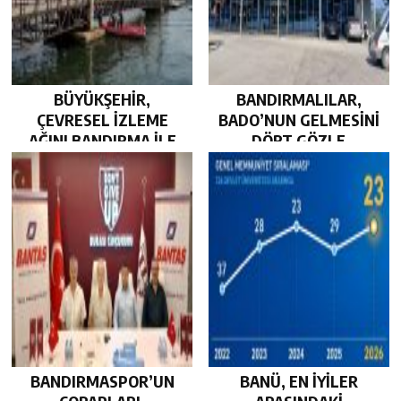
BÜYÜKŞEHİR,
BANDIRMALILAR,
ÇEVRESEL İZLEME
BADO’NUN GELMESİNİ
AĞINI BANDIRMA İLE
DÖRT GÖZLE
GÜÇLENDİRDİ…
BEKLİYOR…
BANDIRMASPOR’UN
BANÜ, EN İYİLER