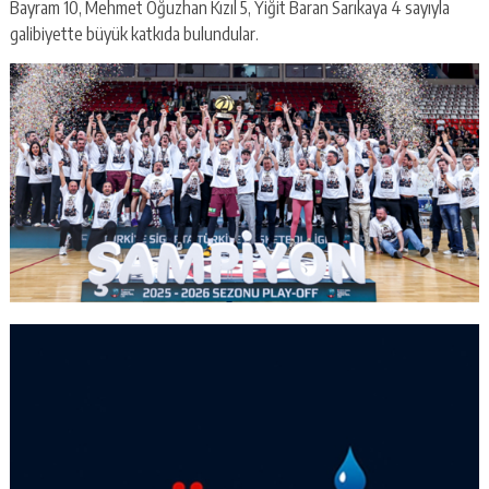
Bayram 10, Mehmet Oğuzhan Kızıl 5, Yiğit Baran Sarıkaya 4 sayıyla
galibiyette büyük katkıda bulundular.