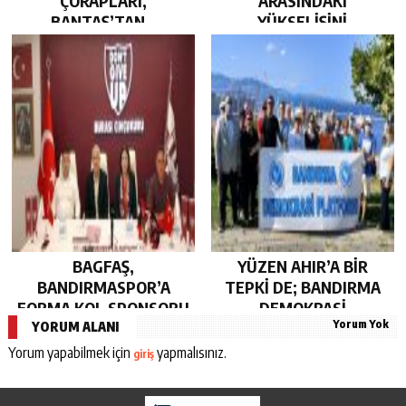
ÇORAPLARI,
ARASINDAKİ
BANTAŞ’TAN…
YÜKSELİŞİNİ
SÜRDÜRDÜ…
BAGFAŞ,
YÜZEN AHIR’A BİR
BANDIRMASPOR’A
TEPKİ DE; BANDIRMA
FORMA KOL SPONSORU
DEMOKRASİ
Yorum Yok
OLARAK KUCAK AÇTI…
PLATFORMU’NDAN…
YORUM ALANI
Yorum yapabilmek için
yapmalısınız.
giriş