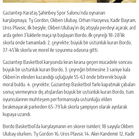
Gaziantep Karataş Şahinbey Spor Salonu’nda oynanan
karşılaşmaya; Ty Gordon, Okben Ulubay, Orhan Hacıyeva, Kadir Bayram,
Uros Plavsic, ilk beşiyle, Okben Ulubay’ın dış atışıyla perdeyi açarak, ard
arda gelen 3’lüklerle maça iyi başlayan Bordo, ilk çeyreği 18-28’lik
skorla önde tamamladı. 2. çeyrekte; büyük bir üstünlük kuran Bordo,
37-45’lik skorla ve morel ile soyunma odasına gitti.
Gaziantep Basketbol karşısında kıran kırana geçen mücadele sonrası
büyük bir üstünlük kuran Bordo, 3. çeyreğin bitmesine 3 saniye kala
Okben’in elinden kazandığı üçlüğüyle 55-63 önde bitirerek büyük
moral buldu. 4. çeyrekte; Gaziantep Basketbol farkı kapatmak çabaları
sonuç vermeyince dış atışlardan büyük bir üstünlük kuran Bordo, tüm
oyuncularının muhteşem performansıyla üstünlüğü elden
bırakmayarak parkeden 65-79’luk skorla şampiyon olarak ayrılarak
kupaya uzandı.
Bordo Basketbol’da karşılaşmanın en skorer isimleri; 18 sayıyla Okben
Ulubay olurken, Ty Gordon 16, Uros Plavsic 14, Akın Kandemir 12, Kadir