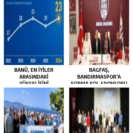
BANÜ, EN İYİLER
BAGFAŞ,
ARASINDAKİ
BANDIRMASPOR’A
YÜKSELİŞİNİ
FORMA KOL SPONSORU
SÜRDÜRDÜ…
OLARAK KUCAK AÇTI…