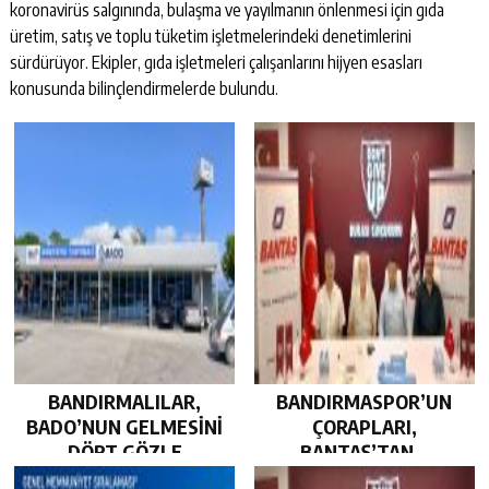
koronavirüs salgınında, bulaşma ve yayılmanın önlenmesi için gıda
üretim, satış ve toplu tüketim işletmelerindeki denetimlerini
sürdürüyor. Ekipler, gıda işletmeleri çalışanlarını hijyen esasları
konusunda bilinçlendirmelerde bulundu.
BANDIRMALILAR,
BANDIRMASPOR’UN
BADO’NUN GELMESİNİ
ÇORAPLARI,
DÖRT GÖZLE
BANTAŞ’TAN…
BEKLİYOR…