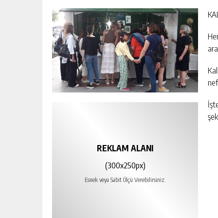
KA
Her
ara
Kal
nef
İşt
şek
REKLAM ALANI
(300x250px)
Esnek veya Sabit Ölçü Verebilirsiniz.