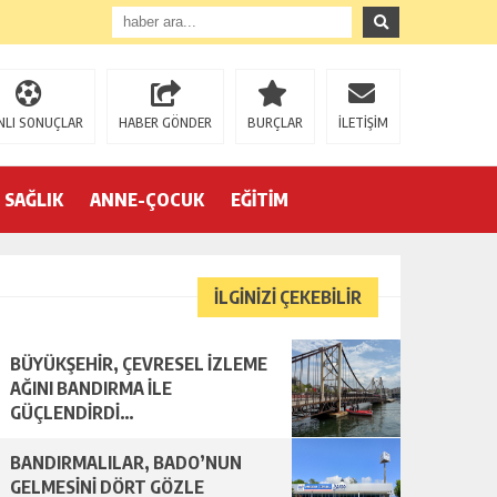
NLI SONUÇLAR
HABER GÖNDER
BURÇLAR
İLETİŞİM
SAĞLIK
ANNE-ÇOCUK
EĞİTİM
İLGİNİZİ ÇEKEBİLİR
BÜYÜKŞEHİR, ÇEVRESEL İZLEME
AĞINI BANDIRMA İLE
GÜÇLENDİRDİ…
BANDIRMALILAR, BADO’NUN
GELMESİNİ DÖRT GÖZLE