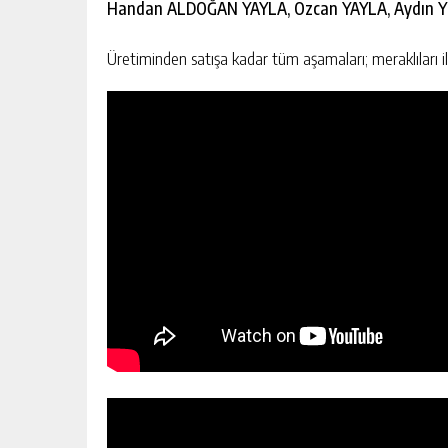
Handan ALDOĞAN YAYLA, Özcan YAYLA, Aydın YI
Üretiminden satışa kadar tüm aşamaları; meraklıları il