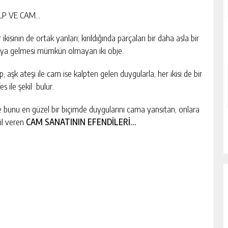
LP VE CAM…
 ikisinin de ortak yanları; kırıldığında parçaları bir daha asla bir
ya gelmesi mümkün olmayan iki obje.
p, aşk ateşi ile cam ise kalpten gelen duygularla, her ikisi de bir
es ile şekil bulur.
e bunu en güzel bir biçimde duygularını cama yansıtan, onlara
il veren
CAM SANATININ EFENDİLERİ…