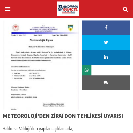
METEOROLOJİ’DEN ZİRAÎ DON TEHLİKESİ UYARISI
Balıkesir Valiliği’den yapılan açıklamada;