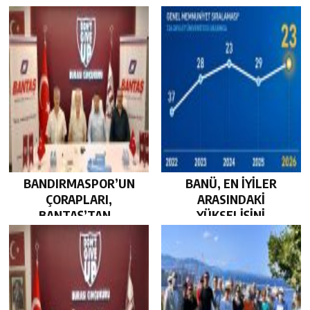
GÜÇLENDİRDİ…
BEKLİYOR…
BANDIRMASPOR’UN
BANÜ, EN İYİLER
ÇORAPLARI,
ARASINDAKİ
BANTAŞ’TAN…
YÜKSELİŞİNİ
SÜRDÜRDÜ…