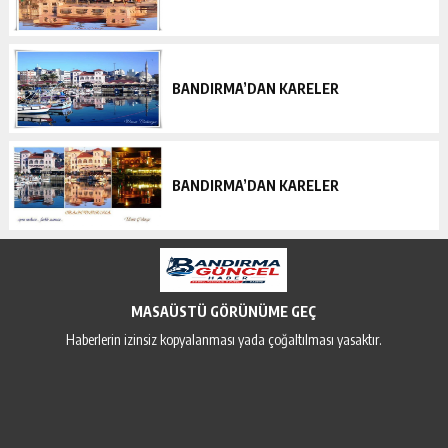
BANDIRMA’DAN KARELER
BANDIRMA’DAN KARELER
MASAÜSTÜ GÖRÜNÜME GEÇ
Haberlerin izinsiz kopyalanması yada çoğaltılması yasaktır.
 giriş
adanapapim.net
holiganbet
pusulabet009
alanyapapim.net
goldenbahis009
anadoluyakasipapim.net
ganobet
child porn
ankarapapim.ne
superb