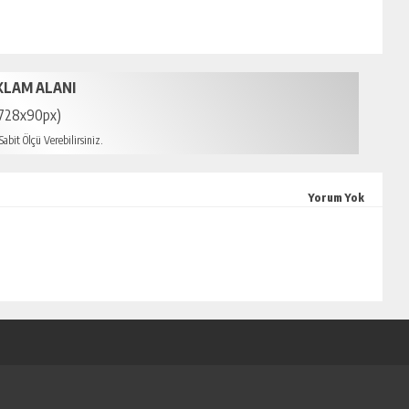
KLAM ALANI
728x90px)
abit Ölçü Verebilirsiniz.
sin escort
Yorum Yok