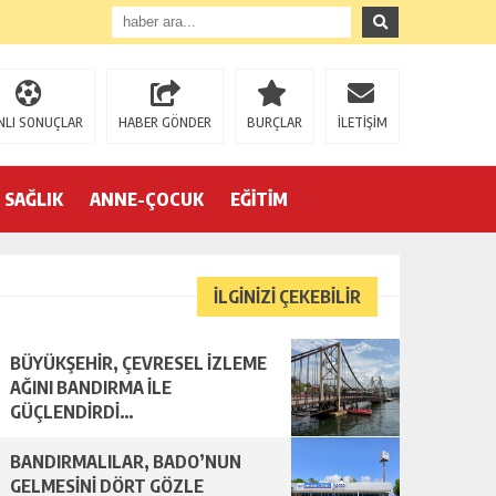
NLI SONUÇLAR
HABER GÖNDER
BURÇLAR
İLETİŞİM
SAĞLIK
ANNE-ÇOCUK
EĞİTİM
İLGİNİZİ ÇEKEBİLİR
BÜYÜKŞEHİR, ÇEVRESEL İZLEME
AĞINI BANDIRMA İLE
GÜÇLENDİRDİ…
BANDIRMALILAR, BADO’NUN
GELMESİNİ DÖRT GÖZLE