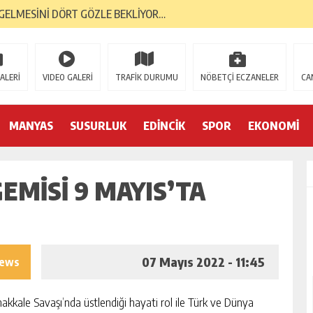
GELMESİNİ DÖRT GÖZLE BEKLİYOR…
RI, BANTAŞ’TAN…
 YÜKSELİŞİNİ SÜRDÜRDÜ…
ALERİ
VIDEO GALERİ
TRAFİK DURUMU
NÖBETÇİ ECZANELER
CA
ORMA KOL SPONSORU OLARAK KUCAK AÇTI…
E; BANDIRMA DEMOKRASİ PLATFORMU’NDAN…
MANYAS
SUSURLUK
EDİNCİK
SPOR
EKONOMİ
TK’LAR AYAKTA… İLK TEPKİ KENT KONSEYİ’NDEN…
EMİSİ 9 MAYIS’TA
S GAZİLERİNE 52 YIL SONRA AHD-İ VEFA…
İK YILINDA; 2 BİN 226 MEZUN…
YA 2. GENÇLİK MERKEZİ…
07 Mayıs 2022 - 11:45
iews
akkale Savaşı’nda üstlendiği hayati rol ile Türk ve Dünya