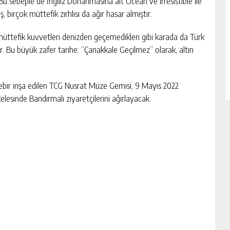
Bu sebeple de İngiliz Donanmasına ait Ocean ve Irresistible ile
birçok müttefik zırhlısı da ağır hasar almıştır.
üttefik kuvvetleri denizden geçemedikleri gibi karada da Türk
r. Bu büyük zafer tarihe: “Çanakkale Geçilmez” olarak, altın
ebir inşa edilen TCG Nusrat Müze Gemisi, 9 Mayıs 2022
elesinde Bandırmalı ziyaretçilerini ağırlayacak.