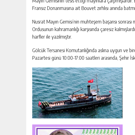
Mayın Gemisinin tesis ettiği mayınlara çarpmışlardır. 
Fransız Donanmasına ait Bouvet zırhlısı anında batmış, 
Nusrat Mayın Gemisi’nin muhteşem başarısı sonrası m
Ordusunun kahramanlığı karşısında çaresiz kalmışlardı
harfler ile yazılmıştır.
Gölcük Tersanesi Komutanlığında aslına uygun ve bir
Pazartesi günü 10:00-17:00 saatleri arasında, Şehir İsk