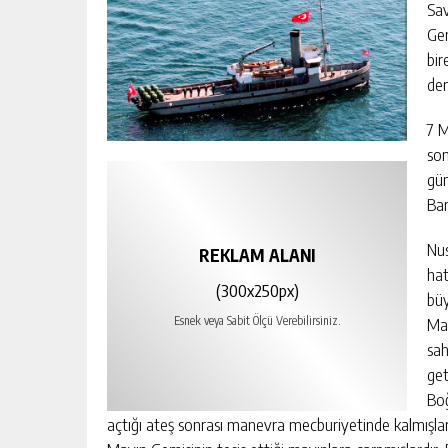
Sav
Gem
bir
dem
7 M
son
gün
Ban
Nus
REKLAM ALANI
hat
(300x250px)
büy
Mar
Esnek veya Sabit Ölçü Verebilirsiniz.
sah
get
Boğ
açtığı ateş sonrası manevra mecburiyetinde kalmışl