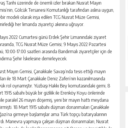
aş Tarihi üzerinde de önemli izler bırakan Nusrat Mayın
isi’nin, Gölcük Tersanesi Komutanlığı tarafından aslına uygun,
ebir modeli olarak inşa edilen TCG Nusrat Müze Gemisi,
irlediği her limanda ziyaretçi akınına uğruyor.
ayıs 2022 Cumartesi günü Erdek Şehir Limanındaki ziyaret
rasında, TCG Nusrat Müze Gemisi; 9 Mayıs 2022 Pazartesi
ü, 10:00-17:00 saatleri arasında Bandırmalı ziyaretçiler için de
dırma Şehir İskelesine demirleyecek.
rst Mayın Gemisi, Çanakkale Savaşı’nda tesis ettiği mayın
ları ile 18 Mart Çanakkale Deniz Zaferi’nin kazanılmasında
ük rol oynamıştır. Yüzbaşı Hakkı Bey komutasındaki gemi, 8
t 1915 sabahı büyük bir gizlilik ile Erenköy Koyu önlerinde
ile paralel 26 mayın döşemiş, yeni bir mayın hattı meydana
irmişti. 18 Mart 1915 sabahı düşman donanmaları Çanakkale
azı’na girmeye başlamışlar ama Türk topçu bataryalarının
ardı. Manevra yapmaya çalışan düşman donanmaları, Nusrat