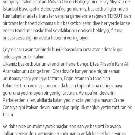
Sompo’ya, takım kaptanı Rıdvan Öncel’i Bahçeşehir’e, Eray Akyüz’ü de
İstanbul Büyükşehir Belediyesi’ne göndermiş, basketbol liglerindeki
tüm takımlar adeta transfer yarışına girmelerine rağmen TEKSÜT den
bir transfer haberi çıkmaması bir basketbol şehri diye her yerde lanse
edilen Bandırma basketbol sevdalılarının endişeli bekleyişi, fırtına
öncesi sessizliğinin adeta haberini verir gibiydi.
Çeyrek asırı aşan tarihinde büyük başarılara imza atan adeta kupa
koleksiyoneri bir takım.
Ülkemiz basketbolunun efendileri Fenerbahçe, Efes Pilsen’e Kara Ali
Acar salonunu dar getiren, Obradovic’e kariyerinde hiç bir zaman
unutamayacağı yenilgiyi tattıran, Ergin Ataman’a tabelaları
tekmelettiren ve maç sonunda da basın toplantısına dahi çıkmayı
gururuna yedirmeyen bir yenilgi tattıran, Avrupa’nın devlerini
Parkelerden silen, akıllarda kalan yedi maçtır yenilgi almayan Crane
Canarya gibi İtalyan devini namağlup gelip, ilk mağlubiyetini tattıran bir
takım
Ve daha nice unutulmayacak maçlar, son saniye basketi ile ayağa
kalkan yedisinden, yetmişine Bandırmanın vefalı basketbol seyircisi.