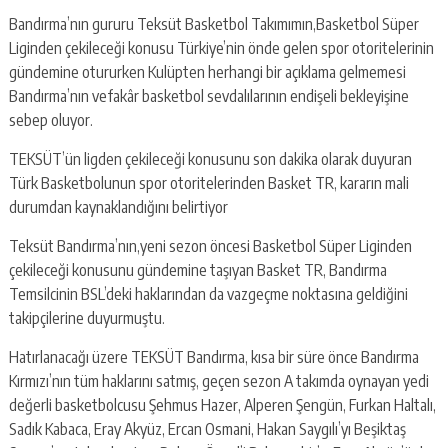
Bandırma’nın gururu Teksüt Basketbol Takımımın,Basketbol Süper
Liginden çekileceği konusu Türkiye’nin önde gelen spor otoritelerinin
gündemine otururken Kulüpten herhangi bir açıklama gelmemesi
Bandırma’nın vefakâr basketbol sevdalılarının endişeli bekleyişine
sebep oluyor.
TEKSÜT’ün ligden çekileceği konusunu son dakika olarak duyuran
Türk Basketbolunun spor otoritelerinden Basket TR, kararın mali
durumdan kaynaklandığını belirtiyor
Teksüt Bandırma’nın,yeni sezon öncesi Basketbol Süper Liginden
çekileceği konusunu gündemine taşıyan Basket TR, Bandırma
Temsilcinin BSL’deki haklarından da vazgeçme noktasına geldiğini
takipçilerine duyurmuştu.
Hatırlanacağı üzere TEKSÜT Bandırma, kısa bir süre önce Bandırma
Kırmızı’nın tüm haklarını satmış, geçen sezon A takımda oynayan yedi
değerli basketbolcusu Şehmus Hazer, Alperen Şengün, Furkan Haltalı,
Sadık Kabaca, Eray Akyüz, Ercan Osmani, Hakan Saygılı’yı Beşiktaş