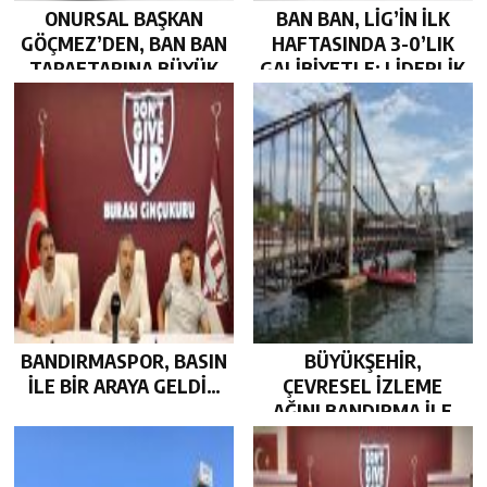
ONURSAL BAŞKAN
BAN BAN, LİG’İN İLK
GÖÇMEZ’DEN, BAN BAN
HAFTASINDA 3-0’LIK
TARAFTARINA BÜYÜK
GALİBİYETLE; LİDERLİK
JEST…
KOLTUĞUNDA…
BANDIRMASPOR, BASIN
BÜYÜKŞEHİR,
İLE BİR ARAYA GELDİ…
ÇEVRESEL İZLEME
AĞINI BANDIRMA İLE
GÜÇLENDİRDİ…