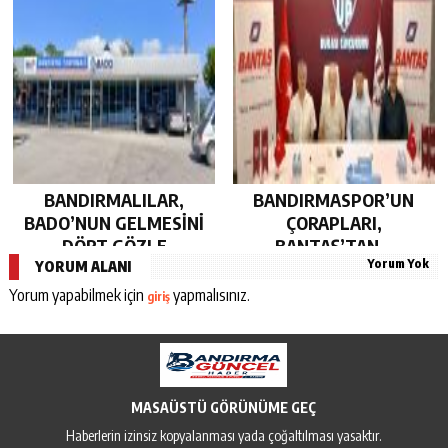
BANDIRMALILAR,
BANDIRMASPOR’UN
BADO’NUN GELMESİNİ
ÇORAPLARI,
DÖRT GÖZLE
BANTAŞ’TAN…
Yorum Yok
BEKLİYOR…
YORUM ALANI
Yorum yapabilmek için
yapmalısınız.
giriş
MASAÜSTÜ GÖRÜNÜME GEÇ
Haberlerin izinsiz kopyalanması yada çoğaltılması yasaktır.